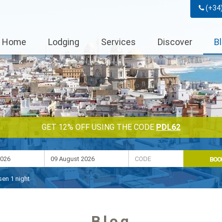
(+34
Home
Lodging
Services
Discover
B
GET 12% OFF USING THE CODE
PDL62
BOO
osen
1
night
Blog