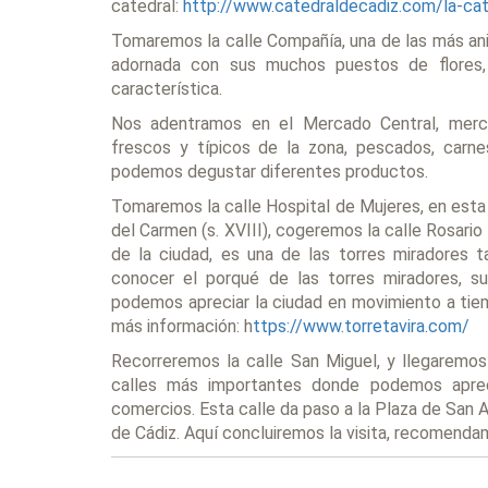
catedral:
http://www.catedraldecadiz.com/la-cat
Tomaremos la calle Compañía, una de las más anim
adornada con sus muchos puestos de flores
característica.
Nos adentramos en el Mercado Central, mer
frescos y típicos de la zona, pescados, carn
podemos degustar diferentes productos.
Tomaremos la calle Hospital de Mujeres, en esta
del Carmen (s. XVIII), cogeremos la calle Rosario 
de la ciudad, es una de las torres miradores t
conocer el porqué de las torres miradores, s
podemos apreciar la ciudad en movimiento a tie
más información: h
ttps://www.torretavira.com/
Recorreremos la calle San Miguel, y llegaremos 
calles más importantes donde podemos aprec
comercios. Esta calle da paso a la Plaza de San 
de Cádiz. Aquí concluiremos la visita, recomendam