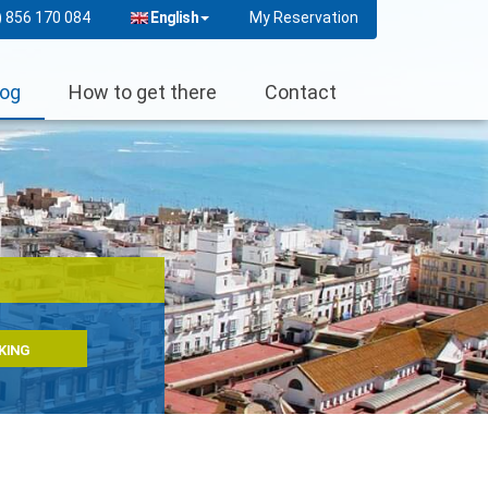
English
) 856 170 084
My Reservation
log
How to get there
Contact
KING